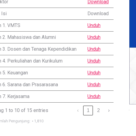
ktor
Download
 Isi
Download
n 1. VMTS
Unduh
n 2. Mahasiswa dan Alumni
Unduh
n 3. Dosen dan Tenaga Kependidikan
Unduh
 4. Perkuliahan dan Kurikulum
Unduh
n 5. Keuangan
Unduh
n 6. Sarana dan Prasarasana
Unduh
n 7. Kerjasama
Unduh
.
g 1 to 10 of 15 entries
‹
1
2
›
mlah Pengunjung:
1,810