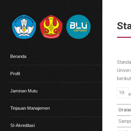
St
Beranda
Standa
Univer
Profil
berikut
Jaminan Mutu
e
Tinjauan Manajemen
Uraia
Samp
SI-Akreditasi