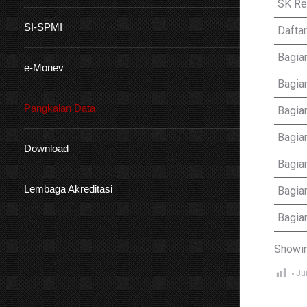
SK Re
SI-SPMI
Daftar
Bagia
e-Monev
Bagia
Pangkalan Data
Bagia
Bagian
Download
Bagia
Lembaga Akreditasi
Bagia
Bagia
Showin
Ju