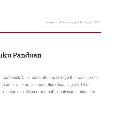
You are here:
Home
Workshop pada Puslak SPMI
uku Panduan
m text block. Click edit button to change this text. Lorem
um dolor sit amet, consectetur adipiscing elit. Ut elit
lus, luctus nec ullamcorper mattis, pulvinar dapibus leo.