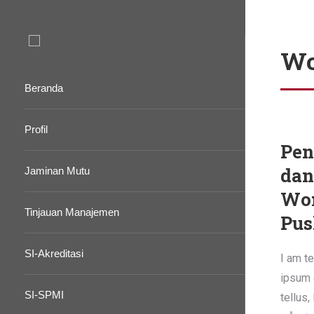
Wo
Beranda
Profil
Pen
dan
Jaminan Mutu
Wor
Tinjauan Manajemen
Pus
SI-Akreditasi
I am te
ipsum d
SI-SPMI
tellus,