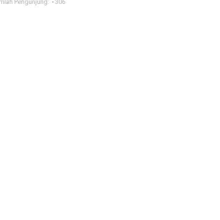
mlah Pengunjung:
306