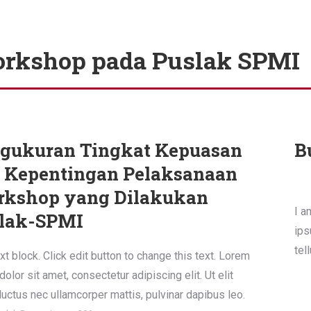
rkshop pada Puslak SPMI
gukuran Tingkat Kepuasan
B
 Kepentingan Pelaksanaan
kshop yang Dilakukan
I a
lak-SPMI
ips
tel
xt block. Click edit button to change this text. Lorem
olor sit amet, consectetur adipiscing elit. Ut elit
 luctus nec ullamcorper mattis, pulvinar dapibus leo.