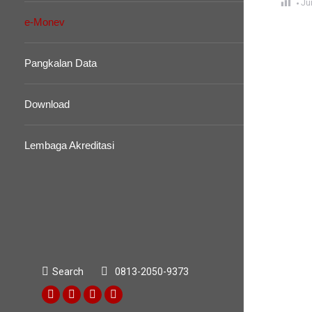
Ju
e-Monev
Pangkalan Data
Download
Lembaga Akreditasi
Search
0813-2050-9373
Search:
Facebook
Twitter
Facebook
Dribbble