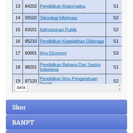
Skor
BANPT